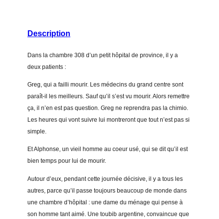
s
q
Description
u
a
Dans la chambre 308 d’un petit hôpital de province, il y a
n
deux patients :
t
i
Greg, qui a failli mourir. Les médecins du grand centre sont
t
paraît-il les meilleurs. Sauf qu’il s’est vu mourir. Alors remettre
y
ça, il n’en est pas question. Greg ne reprendra pas la chimio.
Les heures qui vont suivre lui montreront que tout n’est pas si
simple.
Et Alphonse, un vieil homme au coeur usé, qui se dit qu’il est
bien temps pour lui de mourir.
Autour d’eux, pendant cette journée décisive, il y a tous les
autres, parce qu’il passe toujours beaucoup de monde dans
une chambre d’hôpital : une dame du ménage qui pense à
son homme tant aimé. Une toubib argentine, convaincue que