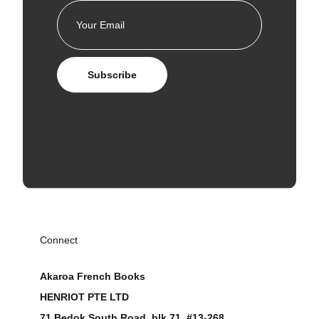
Subscribe
Connect
Akaroa French Books
HENRIOT PTE LTD
71 Bedok South Road, blk 71, #13-268