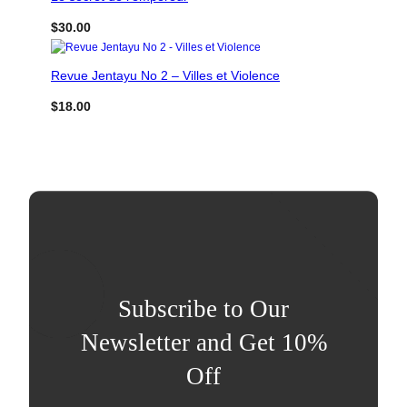
$
30.00
Revue Jentayu No 2 – Villes et Violence
$
18.00
Subscribe to Our
Newsletter and Get 10%
Off