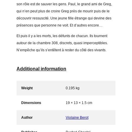
son rôle est de sauver les gens. Paul, le grand ami de Greg,
qui n’en peut plus de croire Greg près de mourir puis de le
découvrir ressuscité. Une jeune fille étrange qui devine des
présences que personne ne voit. Et d’autres encore…
Et puis il y a les morts, les défunts de chacun. Ils tournent
autour de la chambre 308, discrets, quasi imperceptibles.
N’empêche qu’ils s’entêtent à rester du côté des vivants.
Additional information
Weight
0.195 kg
Dimensions
19 × 13 × 1.5 cm
Author
Violaine Berot