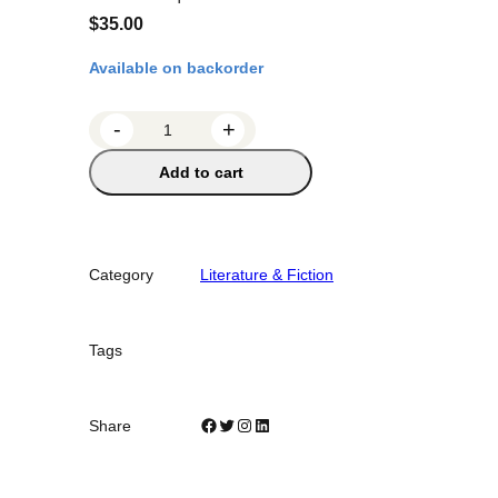
$
35.00
Available on backorder
D
-
+
u
Add to cart
c
ô
t
é
Category
Literature & Fiction
d
e
s
Tags
v
i
v
Facebook
Twitter
Instagram
LinkedIn
Share
a
n
t