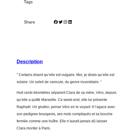
Tags
r
e
q
Facebook
Twitter
Instagram
LinkedIn
Share
u
a
n
t
i
Description
t
y
” Certains disent qu’elle est vulgaire. Moi, je dirais qu’elle est
solaire. Un soleil de canicule, du genre incendiaire. “
Huit cents kilomètres séparent Clara de sa mère, Véro, depuis
qu’elle a quitté Marseille. Ce week-end, elle lui présente
Raphaël. Un girafon, pense Véro en le voyant. Il l’agace avec
son pedigree bourgeois, ses mots compliqués et sa bouche
fermée comme une huître. Elle n’aurait jamais dû laisser
Clara monter à Paris.