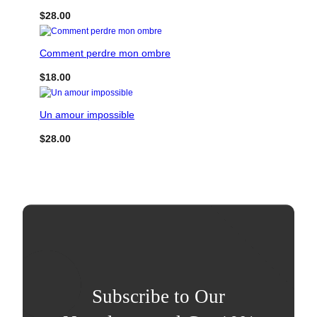
$
28.00
Comment perdre mon ombre
$
18.00
Un amour impossible
$
28.00
Subscribe to Our