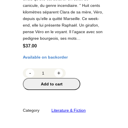
canicule, du genre incendiaire. “ Huit cents
kilomètres séparent Clara de sa mère, Véro,
depuis qu’elle a quitté Marseille. Ce week-
end, elle lui présente Raphaël. Un girafon,
pense Véro en le voyant. Il l’agace avec son
pedigree bourgeois, ses mots…
$
37.00
Available on backorder
L
-
+
a
Add to cart
b
o
n
n
Category
Literature & Fiction
e
m
è