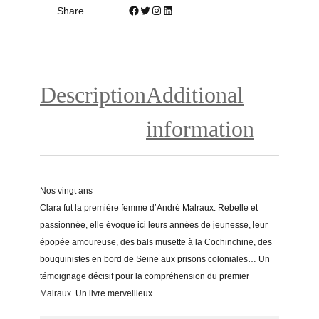
Facebook
Twitter
Instagram
LinkedIn
Share
s
q
u
a
n
Description
Additional
t
i
information
t
y
Nos vingt ans
Clara fut la première femme d’André Malraux. Rebelle et
passionnée, elle évoque ici leurs années de jeunesse, leur
épopée amoureuse, des bals musette à la Cochinchine, des
bouquinistes en bord de Seine aux prisons coloniales… Un
témoignage décisif pour la compréhension du premier
Malraux. Un livre merveilleux.