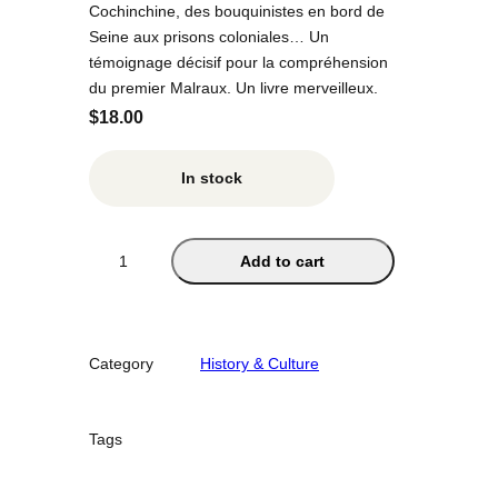
Cochinchine, des bouquinistes en bord de
Seine aux prisons coloniales… Un
témoignage décisif pour la compréhension
du premier Malraux. Un livre merveilleux.
$
18.00
In stock
N
Add to cart
o
s
v
i
Category
History & Culture
n
g
t
Tags
a
n