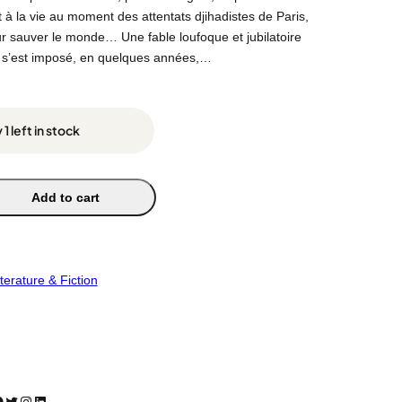
 à la vie au moment des attentats djihadistes de Paris,
r sauver le monde… Une fable loufoque et jubilatoire
i s’est imposé, en quelques années,…
 1 left in stock
Add to cart
iterature & Fiction
Twitter
Instagram
LinkedIn