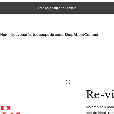
Free Shipping on all orders
Home
Nouveautés
Nos coups de coeur
Shop
About
Contact
Re-v
Maintenu en parfa
mer du Nord, rep