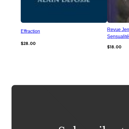
Revue Jen
Effraction
Sensualit
$
28.00
$
18.00