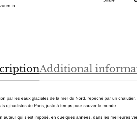
Share
m
 zoom in
p
e
r
e
u
r
!
q
cription
Additional informa
u
a
n
t
i
tion par les eaux glaciales de la mer du Nord, repêché par un chalutie
t
tats djihadistes de Paris, juste à temps pour sauver le monde…
y
 un auteur qui s’est imposé, en quelques années, dans les meilleures v