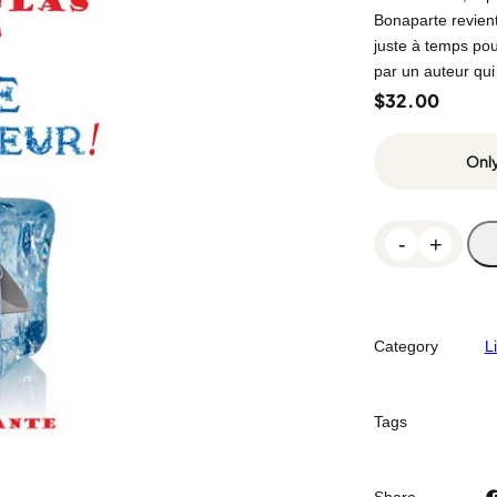
Bonaparte revient
juste à temps pou
par un auteur qu
$
32.00
Only
R
-
+
e
-
v
i
Category
L
v
e
l
Tags
'
E
Facebook