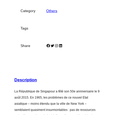
a
p
Category
Others
o
u
r
Tags
,
u
n
Facebook
Twitter
Instagram
LinkedIn
Share
m
o
d
è
l
Description
e
d
La République de Singapour a fêté son 50e anniversaire le 9
e
août 2015. En 1965, les problèmes de ce nouvel Etat
d
asiatique – moins étendu que la ville de New York –
é
semblaient quasiment insurmontables : pas de ressources
m