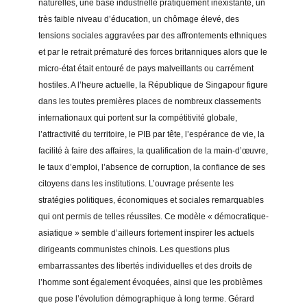
naturelles, une base industrielle pratiquement inexistante, un
o
très faible niveau d’éducation, un chômage élevé, des
c
tensions sociales aggravées par des affrontements ethniques
r
et par le retrait prématuré des forces britanniques alors que le
a
micro-état était entouré de pays malveillants ou carrément
t
hostiles. A l’heure actuelle, la République de Singapour figure
i
dans les toutes premières places de nombreux classements
e
internationaux qui portent sur la compétitivité globale,
?
l’attractivité du territoire, le PIB par tête, l’espérance de vie, la
q
facilité à faire des affaires, la qualification de la main-d’œuvre,
u
le taux d’emploi, l’absence de corruption, la confiance de ses
a
citoyens dans les institutions. L’ouvrage présente les
n
stratégies politiques, économiques et sociales remarquables
t
qui ont permis de telles réussites. Ce modèle « démocratique-
i
asiatique » semble d’ailleurs fortement inspirer les actuels
t
dirigeants communistes chinois. Les questions plus
y
embarrassantes des libertés individuelles et des droits de
l’homme sont également évoquées, ainsi que les problèmes
que pose l’évolution démographique à long terme. Gérard