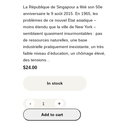
La République de Singapour a fêté son 50e
anniversaire le 9 août 2015. En 1965, les
problèmes de ce nouvel Etat asiatique –
moins étendu que la ville de New York –
semblaient quasiment insurmontables : pas
de ressources naturelles, une base
industrielle pratiquement inexistante, un très
faible niveau d’éducation, un chômage élevé,
des tensions…
$
24.00
In stock
S
-
+
i
Add to cart
n
g